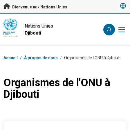
Passer au contenu principal
Bienvenue aux Nations Unies
UN Logo
Nations Unies
Djibouti
NATIONS UNIES
DJIBOUTI
Fil d'Ariane
Accueil
/
À propos de nous
/
Organismes de l'ONU à Djibouti
Organismes de l'ONU à
Djibouti